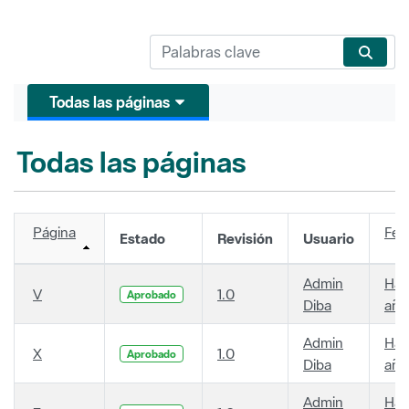
Todas las páginas
Todas las páginas
Página
Fec
Estado
Revisión
Usuario
Admin
Hac
V
1.0
Aprobado
Diba
año
Admin
Hac
X
1.0
Aprobado
Diba
año
Admin
Hac