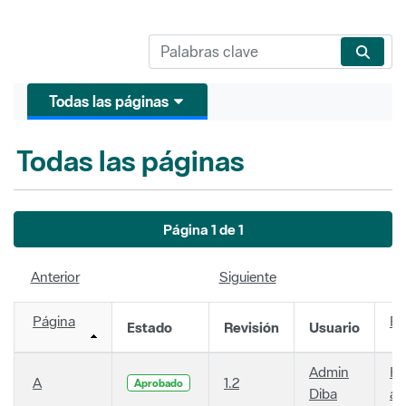
Todas las páginas
Todas las páginas
Página 1 de 1
Anterior
Siguiente
Página
Fe
Estado
Revisión
Usuario
Admin
Ha
A
1.2
Aprobado
Diba
añ