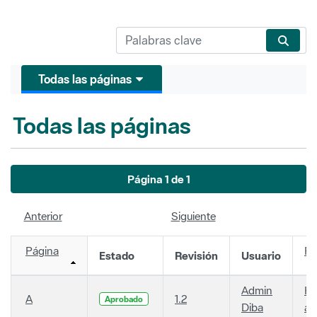
Todas las páginas
Todas las páginas
Página 1 de 1
Anterior
Siguiente
Página
Fe
Estado
Revisión
Usuario
Admin
Ha
A
1.2
Aprobado
Diba
añ