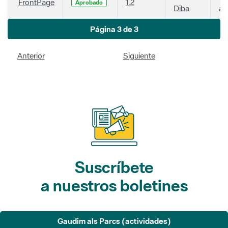
FrontPage
1.2
Aprobado
Diba
añ
Página 3 de 3
Anterior
Siguiente
Suscríbete
a nuestros boletines
Gaudim als Parcs (actividades)