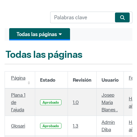
Todas las páginas
Todas las páginas
Página
Fec
Estado
Revisión
Usuario
Plana 1
Josep
Hac
de
1.0
Maria
Aprobado
año
l'ajuda
Blanes .
Admin
Hac
Glosari
1.3
Aprobado
Diba
año