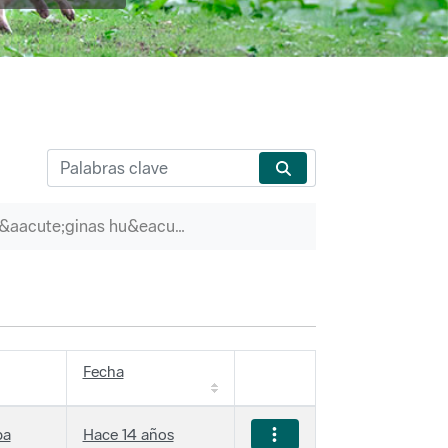
P&aacute;ginas hu&eacute;rfanas
Fecha
ba
Hace 14 años