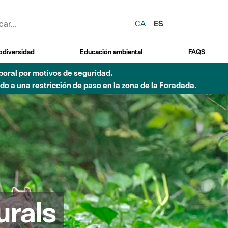
CA
ES
odiversidad
Educación ambiental
FAQS
emporal por motivos de seguridad.
o a una restricción de paso en la zona de la Foradada.
urals