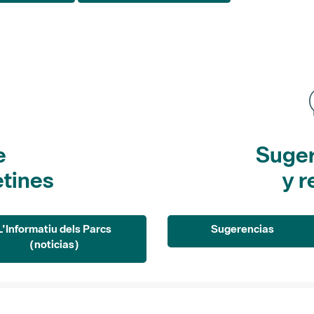
e
Suger
etines
y r
L'Informatiu dels Parcs
Sugerencias
(noticias)