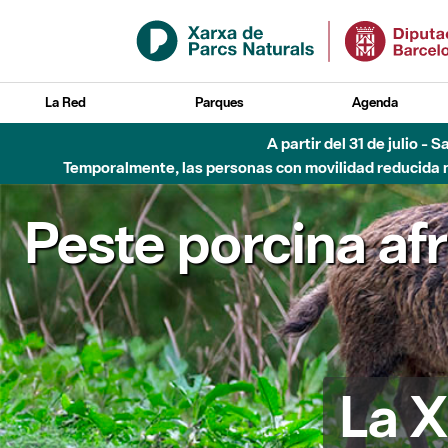
Saltar al contenido principal
La Red
Parques
Agenda
A partir del 31 de julio - 
Temporalmente, las personas con movilidad reducida no
Peste porcina af
La X