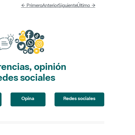
← Primero
Anterior
Siguiente
Último →
encias, opinión
edes sociales
Opina
Redes sociales