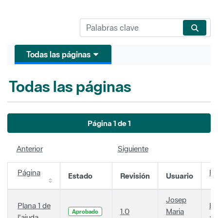
Todas las páginas
Todas las páginas
Página 1 de 1
Anterior
Siguiente
Página
Fe
Estado
Revisión
Usuario
Josep
Plana 1 de
Ha
1.0
Maria
Aprobado
l'ajuda
añ