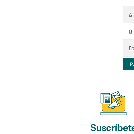
A
B
Fr
P
Suscríbet
a nuestros bol