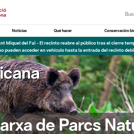
Noticias
Qué hacer
Conservación bi
 - Afectaciones en el cauce del Parque Fluvial del Besòs debido
ricana
arxa de Parcs Nat