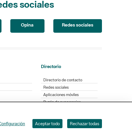
Opina
Redes sociales
Directorio
Directorio de contacto
Redes sociales
Aplicaciones móviles
Buzón de sugerencias
Opinión sobre los parques
Configuración
Aceptar todo
Rechazar todas
. Badajoz, 49. 08005 Barcelona. Tel. 934 022 428