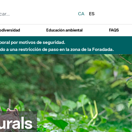
CA
ES
odiversidad
Educación ambiental
FAQS
 a obras de construcción de una pasarela sobre el río
urals