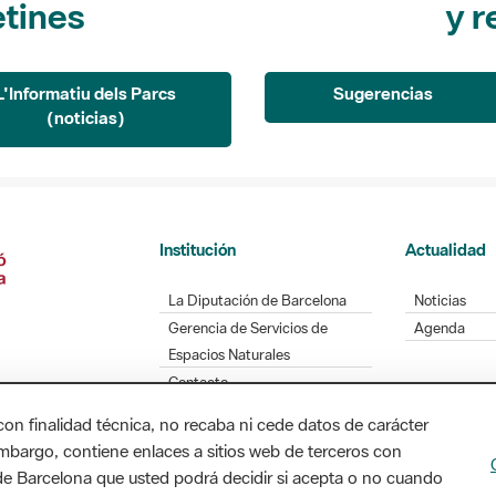
L'Informatiu dels Parcs
Sugerencias
(noticias)
Institución
Actualidad
La Diputación de Barcelona
Noticias
Gerencia de Servicios de
Agenda
Espacios Naturales
Contacto
con finalidad técnica, no recaba ni cede datos de carácter
embargo, contiene enlaces a sitios web de terceros con
Diputación de Barcelona. Edifici Llacuna, 1a planta
n de Barcelona que usted podrá decidir si acepta o no cuando
/ xarxaparcs@diba.cat