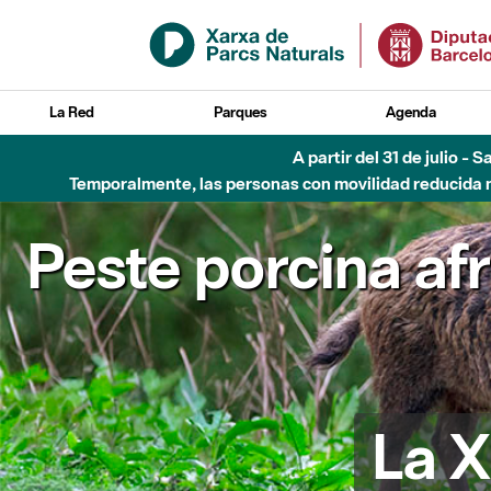
Saltar al contenido principal
La Red
Parques
Agenda
Hasta diciembre de 2026 - Parque Fluvial Besós
Peste porcina af
La X