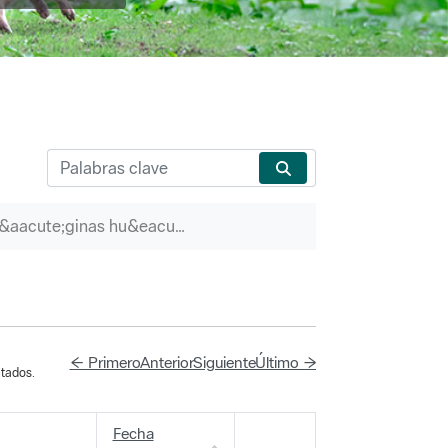
P&aacute;ginas hu&eacute;rfanas
← Primero
Anterior
Siguiente
Último →
tados.
Fecha