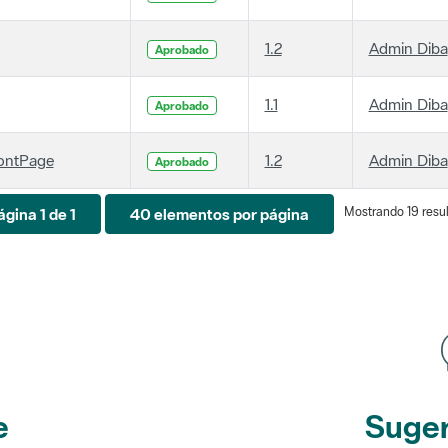
1.2
Admin Diba
Aprobado
1.1
Admin Diba
Aprobado
ontPage
1.2
Admin Diba
Aprobado
Mostrando 19 resul
ágina 1 de 1
40 elementos por página
e
Suger
etines
y r