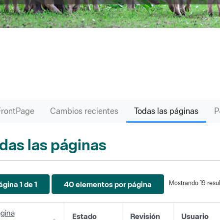
FrontPage
Cambios recientes
Todas las páginas
das las páginas
Mostrando 19 resul
ágina 1 de 1
40 elementos por página
gina
Estado
Revisión
Usuario