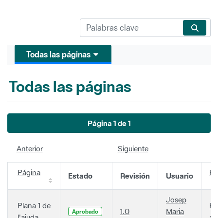
Todas las páginas
Todas las páginas
Página 1 de 1
Anterior
Siguiente
Página
Fe
Estado
Revisión
Usuario
Josep
Plana 1 de
Ha
1.0
Maria
Aprobado
l'ajuda
añ