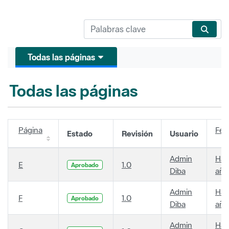
Todas las páginas
Todas las páginas
Página
Fec
Estado
Revisión
Usuario
Admin
Hac
E
1.0
Aprobado
Diba
año
Admin
Hac
F
1.0
Aprobado
Diba
año
Admin
Hac