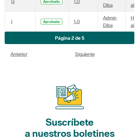
G
1.0
Aprobado
Diba
año
Admin
Hac
I
1.0
Aprobado
Diba
año
Página 2 de 5
Anterior
Siguiente
Suscríbete
a nuestros boletines