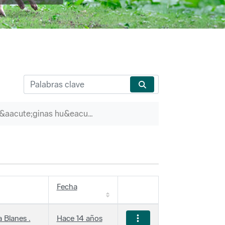
P&aacute;ginas hu&eacute;rfanas
Fecha
 Blanes .
Hace 14 años