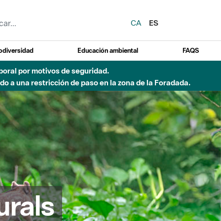
CA
ES
odiversidad
Educación ambiental
FAQS
emporal por motivos de seguridad.
o a una restricción de paso en la zona de la Foradada.
urals