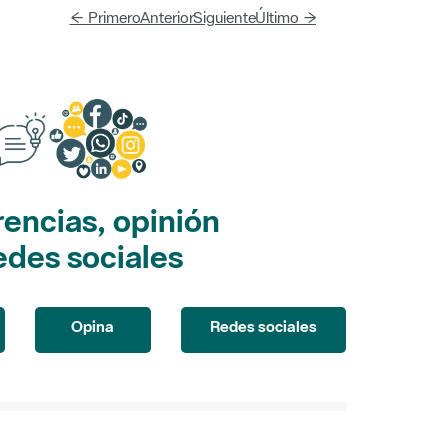
← Primero
Anterior
Siguiente
Último →
encias, opinión
edes sociales
Opina
Redes sociales