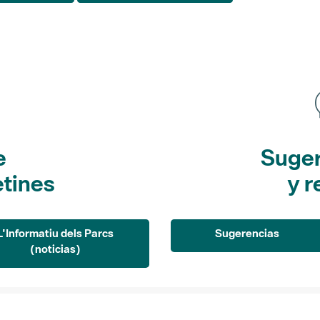
e
Suger
etines
y r
L'Informatiu dels Parcs
Sugerencias
(noticias)