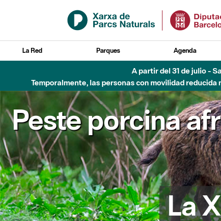
Saltar al contenido principal
La Red
Parques
Agenda
A partir del 31 de julio - 
Temporalmente, las personas con movilidad reducida no
Peste porcina af
La X