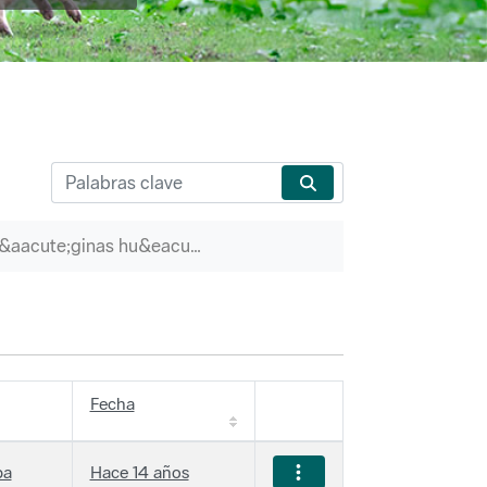
P&aacute;ginas hu&eacute;rfanas
Fecha
ba
Hace 14 años