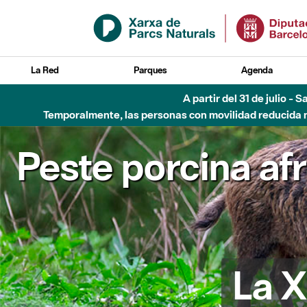
Saltar al contenido principal
La Red
Parques
Agenda
A partir del 31 de julio - 
Temporalmente, las personas con movilidad reducida no
Peste porcina af
La X