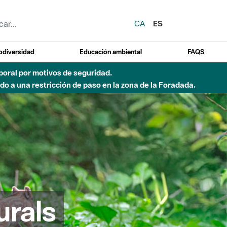
CA
ES
odiversidad
Educación ambiental
FAQS
emporal por motivos de seguridad.
o a una restricción de paso en la zona de la Foradada.
urals