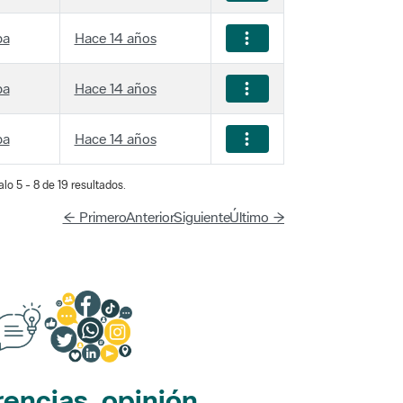
ba
Hace 14 años
ba
Hace 14 años
ba
Hace 14 años
lo 5 - 8 de 19 resultados.
← Primero
Anterior
Siguiente
Último →
encias, opinión