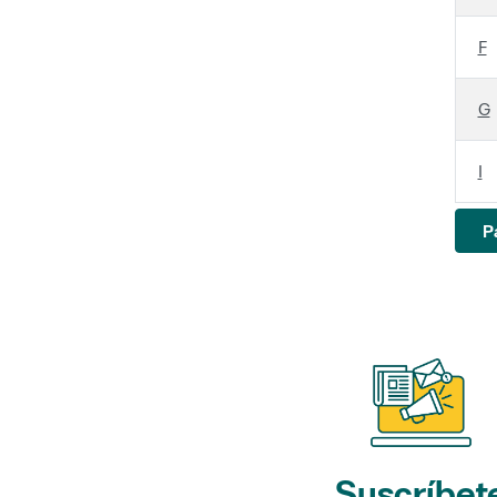
F
G
I
P
Suscríbet