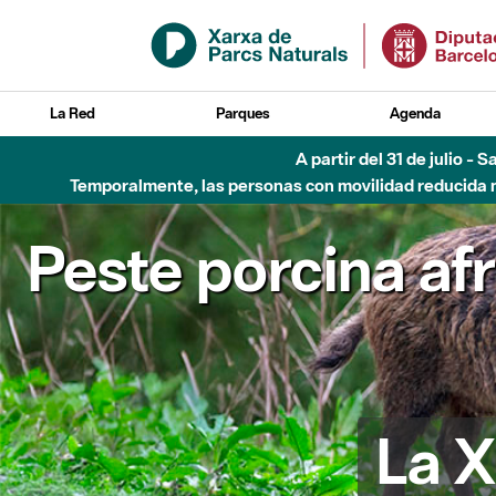
Saltar al contenido principal
La Red
Parques
Agenda
A partir del 31 de julio - 
Temporalmente, las personas con movilidad reducida no
Peste porcina af
La X