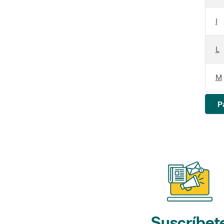
I
L
M
P
Suscríbet