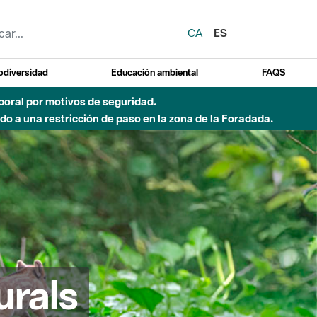
CA
ES
odiversidad
Educación ambiental
FAQS
emporal por motivos de seguridad.
o a una restricción de paso en la zona de la Foradada.
urals