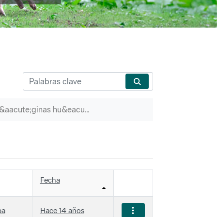
P&aacute;ginas hu&eacute;rfanas
Fecha
ba
Hace 14 años