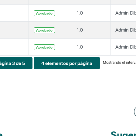
1.0
Admin Di
Aprobado
1.0
Admin Di
Aprobado
1.0
Admin Di
Aprobado
Mostrando el interva
ágina 3 de 5
4 elementos por página
e
Suger