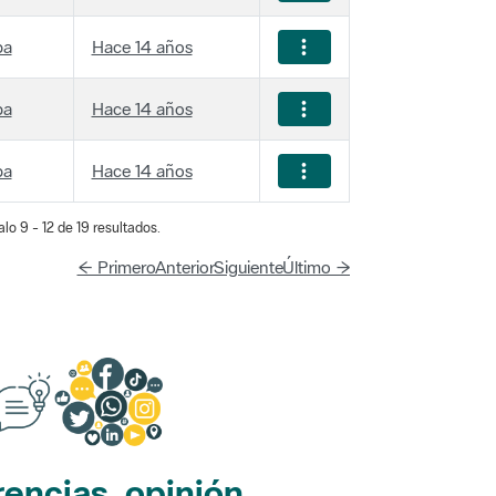
ba
Hace 14 años
ba
Hace 14 años
ba
Hace 14 años
lo 9 - 12 de 19 resultados.
← Primero
Anterior
Siguiente
Último →
encias, opinión