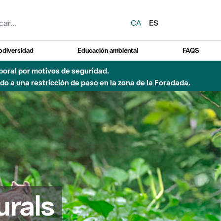
CA
ES
odiversidad
Educación ambiental
FAQS
 a obras de construcción de una pasarela sobre el río
urals