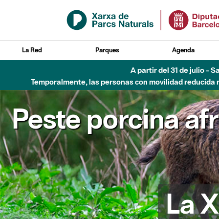
Saltar al contenido principal
La Red
Parques
Agenda
Hasta diciembre de 2026 - Parque Fluvial Besós
Peste porcina af
La X