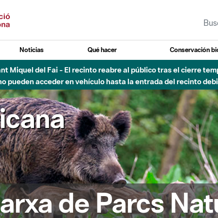
Noticias
Qué hacer
Conservación bi
 - Afectaciones en el cauce del Parque Fluvial del Besòs debido
ricana
arxa de Parcs Nat