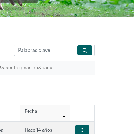
P&aacute;ginas hu&eacute;rfanas
Fecha
ba
Hace 14 años