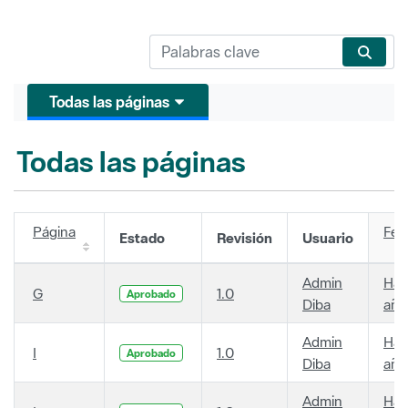
Todas las páginas
Todas las páginas
Página
Fec
Estado
Revisión
Usuario
Admin
Hac
G
1.0
Aprobado
Diba
año
Admin
Hac
I
1.0
Aprobado
Diba
año
Admin
Hac