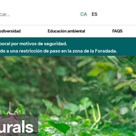
CA
ES
odiversidad
Educación ambiental
FAQS
emporal por motivos de seguridad.
o a una restricción de paso en la zona de la Foradada.
urals