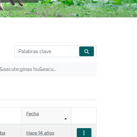
P&aacute;ginas hu&eacute;rfanas
Fecha
iba
Hace 14 años