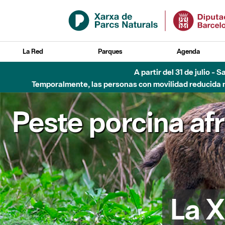
Saltar al contenido principal
La Red
Parques
Agenda
A partir del 31 de julio - 
Temporalmente, las personas con movilidad reducida no
Peste porcina af
La X