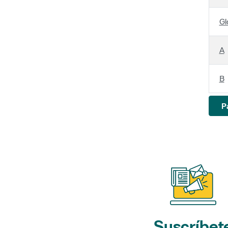
Gl
A
B
P
Suscríbet