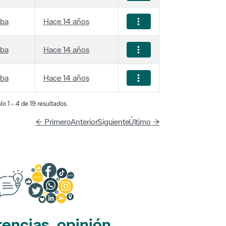
iba
Hace 14 años
iba
Hace 14 años
iba
Hace 14 años
lo 1 - 4 de 19 resultados.
← Primero
Anterior
Siguiente
Último →
encias, opinión