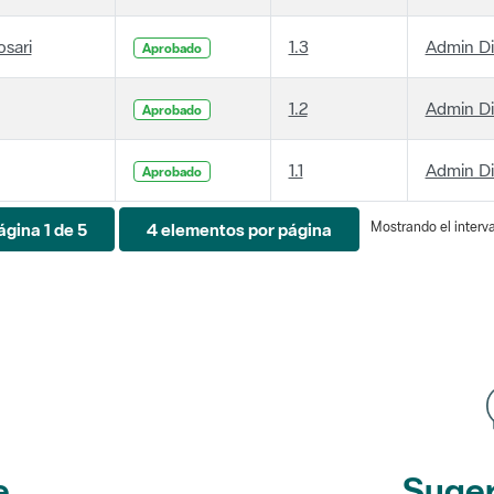
osari
1.3
Admin D
Aprobado
1.2
Admin D
Aprobado
1.1
Admin D
Aprobado
Mostrando el interva
ágina 1 de 5
4 elementos por página
e
Suger