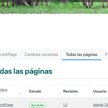
FrontPage
Cambios recientes
Todas las páginas
das las páginas
gina
Estado
Revisión
Usuario
ontPage
1.2
Admin D
Aprobado