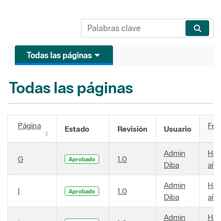
Todas las páginas
Todas las páginas
Página
Fec
Estado
Revisión
Usuario
Admin
Hac
G
1.0
Aprobado
Diba
año
Admin
Hac
I
1.0
Aprobado
Diba
año
Admin
Hac