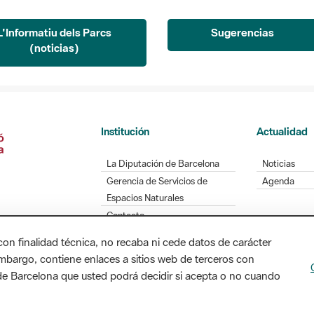
L'Informatiu dels Parcs
Sugerencias
(noticias)
Institución
Actualidad
La Diputación de Barcelona
Noticias
Gerencia de Servicios de
Agenda
Espacios Naturales
Contacto
con finalidad técnica, no recaba ni cede datos de carácter
embargo, contiene enlaces a sitios web de terceros con
n de Barcelona que usted podrá decidir si acepta o no cuando
Diputación de Barcelona. Edifici Llacuna, 1a planta
/ xarxaparcs@diba.cat