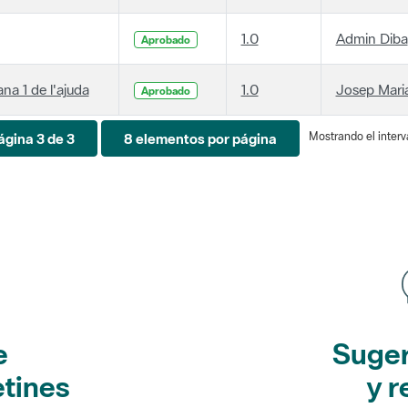
1.0
Admin Diba
Aprobado
ana 1 de l'ajuda
1.0
Josep Maria
Aprobado
Mostrando el interva
ágina 3 de 3
8 elementos por página
e
Suger
etines
y r