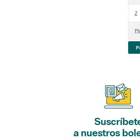
Z
Pl
P
Suscríbet
a nuestros bol