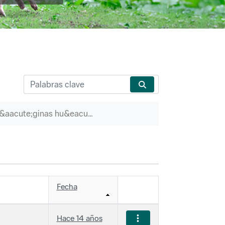
P&aacute;ginas hu&eacute;rfanas
Fecha
Hace 14 años