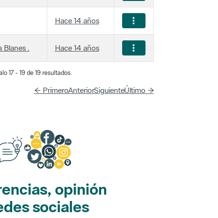
Hace 14 años
 Blanes .
Hace 14 años
lo 17 - 19 de 19 resultados.
← Primero
Anterior
Siguiente
Último →
encias, opinión
edes sociales