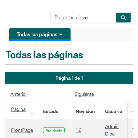
Todas las páginas
Todas las páginas
Página 1 de 1
Anterior
Siguiente
Página
Fe
Estado
Revisión
Usuario
Admin
Ha
FrontPage
1.2
Aprobado
Diba
añ