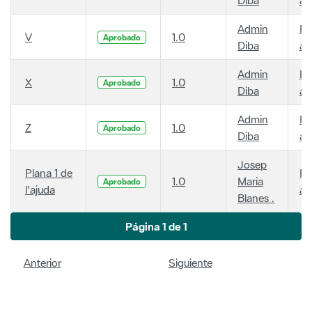
Admin
Ha
V
1.0
Aprobado
Diba
añ
Admin
Ha
X
1.0
Aprobado
Diba
añ
Admin
Ha
Z
1.0
Aprobado
Diba
añ
Josep
Plana 1 de
Ha
1.0
Maria
Aprobado
l'ajuda
añ
Blanes .
Página 1 de 1
Anterior
Siguiente