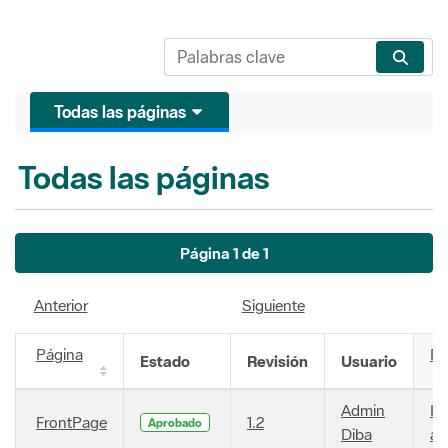
Todas las páginas
Todas las páginas
Página 1 de 1
Anterior
Siguiente
Página
Fe
Estado
Revisión
Usuario
Admin
Ha
FrontPage
1.2
Aprobado
Diba
añ