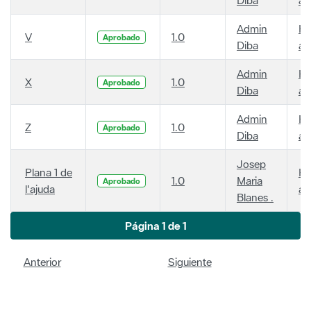
Admin
Ha
V
1.0
Aprobado
Diba
añ
Admin
Ha
X
1.0
Aprobado
Diba
añ
Admin
Ha
Z
1.0
Aprobado
Diba
añ
Josep
Plana 1 de
Ha
1.0
Maria
Aprobado
l'ajuda
añ
Blanes .
Página 1 de 1
Anterior
Siguiente