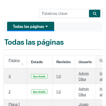
Todas las páginas
Todas las páginas
Página
Fec
Estado
Revisión
Usuario
Admin
Hac
X
1.0
Aprobado
Diba
año
Admin
Hac
Z
1.0
Aprobado
Diba
año
Plana 1
Josep