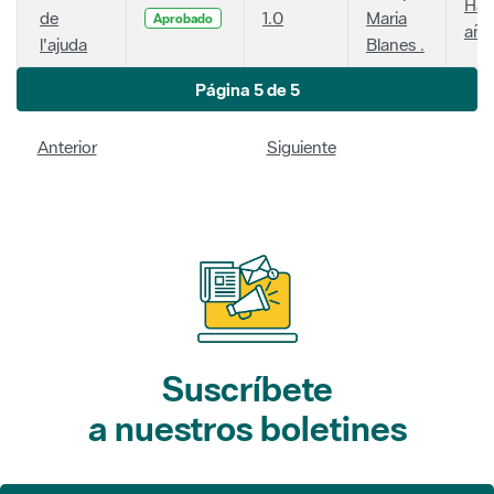
Hac
de
1.0
Maria
Aprobado
año
l'ajuda
Blanes .
Página 5 de 5
Anterior
Siguiente
Suscríbete
a nuestros boletines