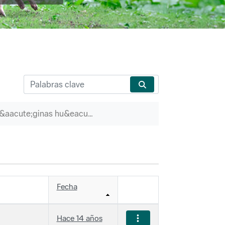
P&aacute;ginas hu&eacute;rfanas
Fecha
Hace 14 años