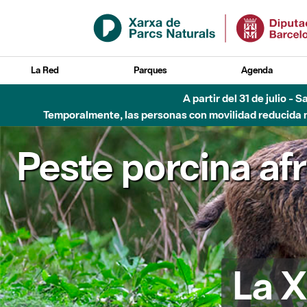
Saltar al contenido principal
La Red
Parques
Agenda
A partir del 31 de julio - 
Temporalmente, las personas con movilidad reducida no
Peste porcina af
La X