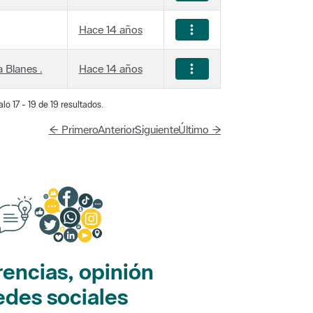
Hace 14 años
 Blanes .
Hace 14 años
lo 17 - 19 de 19 resultados.
← Primero
Anterior
Siguiente
Último →
encias, opinión
edes sociales