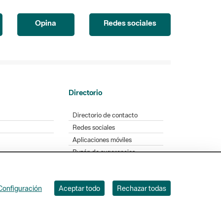
Opina
Redes sociales
Directorio
Directorio de contacto
Redes sociales
Aplicaciones móviles
Buzón de sugerencias
Opinión sobre los parques
Configuración
Aceptar todo
Rechazar todas
. Badajoz, 49. 08005 Barcelona. Tel. 934 022 428