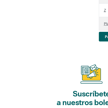
Z
Pl
P
Suscríbet
a nuestros bol