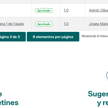
1.0
Admin Diba
Aprobado
ana 1 de l'ajuda
1.0
Josep Maria
Aprobado
Mostrando el interva
ágina 3 de 3
8 elementos por página
e
Suger
etines
y r