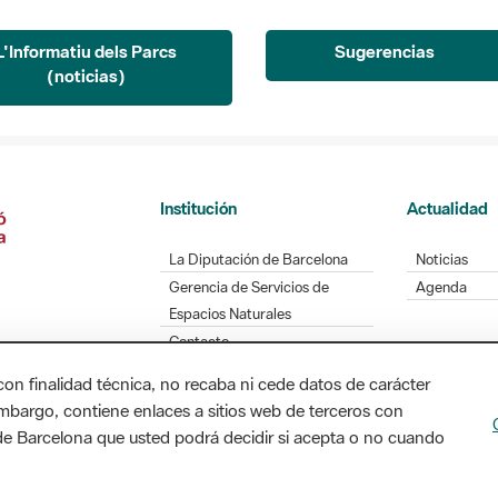
L'Informatiu dels Parcs
Sugerencias
(noticias)
Institución
Actualidad
La Diputación de Barcelona
Noticias
Gerencia de Servicios de
Agenda
Espacios Naturales
Contacto
con finalidad técnica, no recaba ni cede datos de carácter
embargo, contiene enlaces a sitios web de terceros con
n de Barcelona que usted podrá decidir si acepta o no cuando
Diputación de Barcelona. Edifici Llacuna, 1a planta
/ xarxaparcs@diba.cat