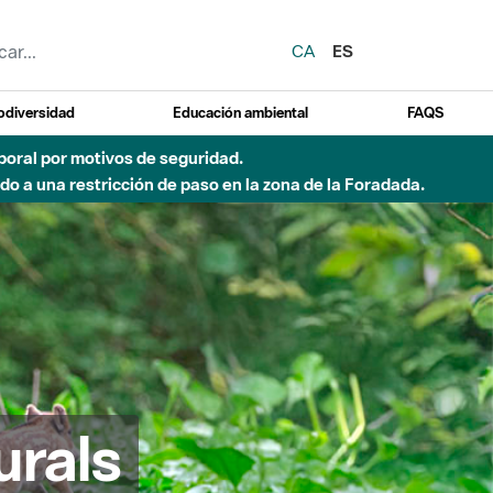
CA
ES
odiversidad
Educación ambiental
FAQS
emporal por motivos de seguridad.
o a una restricción de paso en la zona de la Foradada.
urals