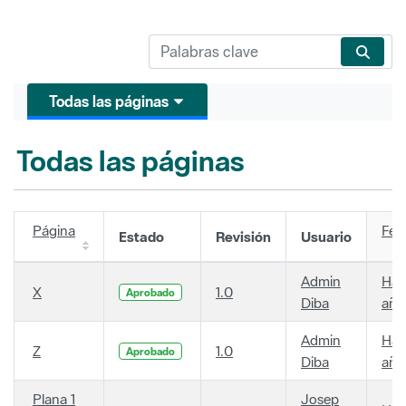
Todas las páginas
Todas las páginas
Página
Fec
Estado
Revisión
Usuario
Admin
Hac
X
1.0
Aprobado
Diba
año
Admin
Hac
Z
1.0
Aprobado
Diba
año
Plana 1
Josep