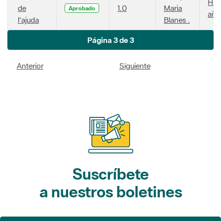
Hac
de
1.0
Maria
Aprobado
año
l'ajuda
Blanes .
Página 3 de 3
Anterior
Siguiente
Suscríbete
a nuestros boletines