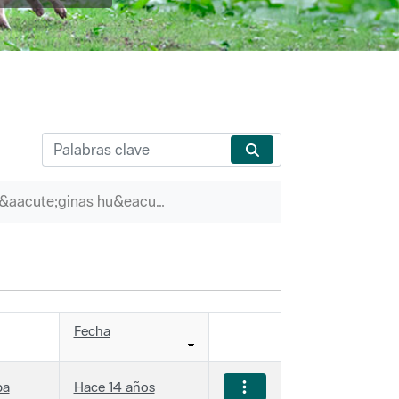
P&aacute;ginas hu&eacute;rfanas
Fecha
ba
Hace 14 años