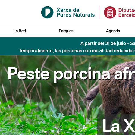
Saltar al contenido principal
La Red
Parques
Agenda
A partir del 31 de julio - 
Temporalmente, las personas con movilidad reducida no
Peste porcina af
La X