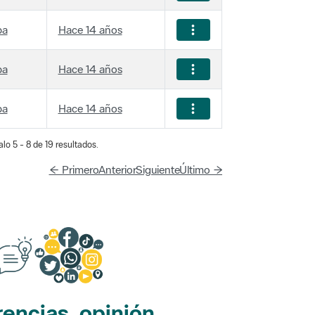
ba
Hace 14 años
ba
Hace 14 años
ba
Hace 14 años
lo 5 - 8 de 19 resultados.
← Primero
Anterior
Siguiente
Último →
encias, opinión