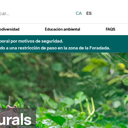
CA
ES
odiversidad
Educación ambiental
FAQS
emporal por motivos de seguridad.
o a una restricción de paso en la zona de la Foradada.
urals