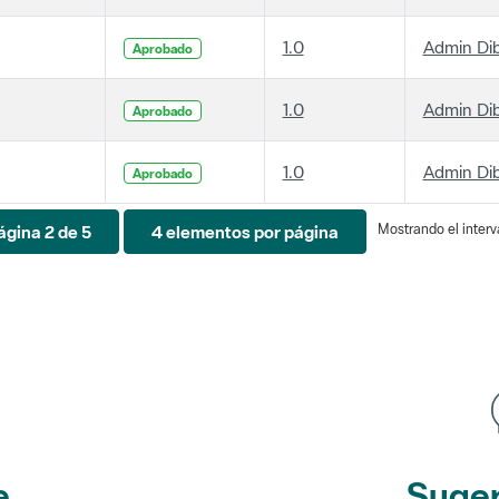
1.0
Admin Di
Aprobado
1.0
Admin Di
Aprobado
1.0
Admin Di
Aprobado
Mostrando el interva
ágina 2 de 5
4 elementos por página
e
Suger