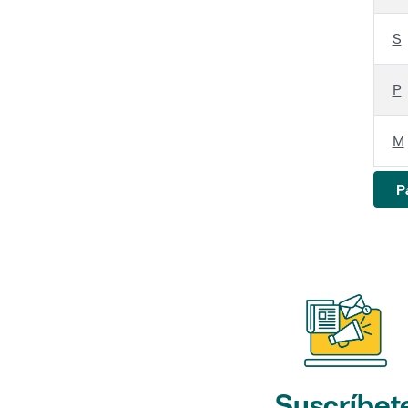
S
P
M
P
Suscríbet