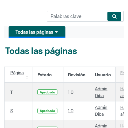
Todas las páginas
Todas las páginas
Página
Fec
Estado
Revisión
Usuario
Admin
Hac
T
1.0
Aprobado
Diba
año
Admin
Hac
S
1.0
Aprobado
Diba
año
Admin
Hac