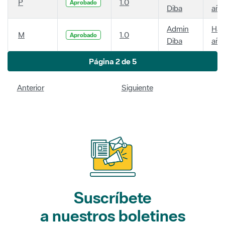
P
1.0
Aprobado
Diba
año
Admin
Hac
M
1.0
Aprobado
Diba
año
Página 2 de 5
Anterior
Siguiente
Suscríbete
a nuestros boletines