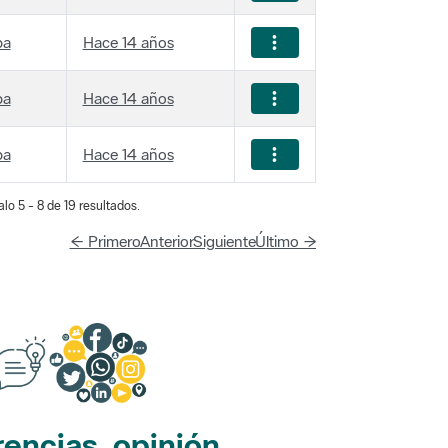
ba
Hace 14 años
ba
Hace 14 años
ba
Hace 14 años
lo 5 - 8 de 19 resultados.
← Primero
Anterior
Siguiente
Último →
encias, opinión