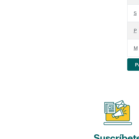
S
P
M
P
Suscríbet