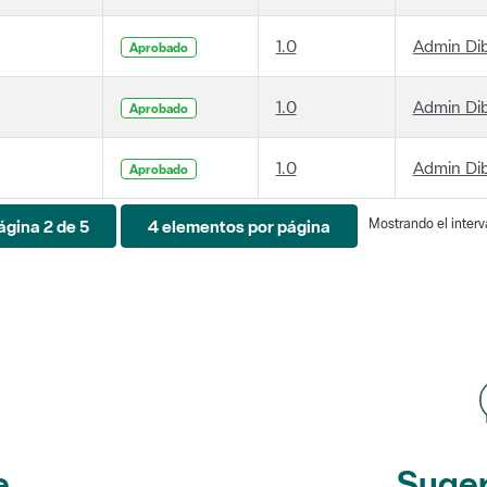
1.0
Admin Di
Aprobado
1.0
Admin Di
Aprobado
1.0
Admin Di
Aprobado
Mostrando el interva
ágina 2 de 5
4 elementos por página
e
Suger