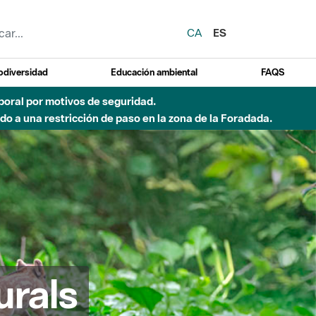
CA
ES
odiversidad
Educación ambiental
FAQS
emporal por motivos de seguridad.
o a una restricción de paso en la zona de la Foradada.
urals