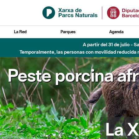
Saltar al contenido principal
La Red
Parques
Agenda
A partir del 31 de julio - 
Temporalmente, las personas con movilidad reducida no
Peste porcina af
La X