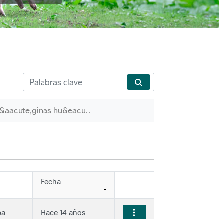
P&aacute;ginas hu&eacute;rfanas
Fecha
ba
Hace 14 años