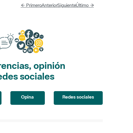
← Primero
Anterior
Siguiente
Último →
encias, opinión
edes sociales
Opina
Redes sociales