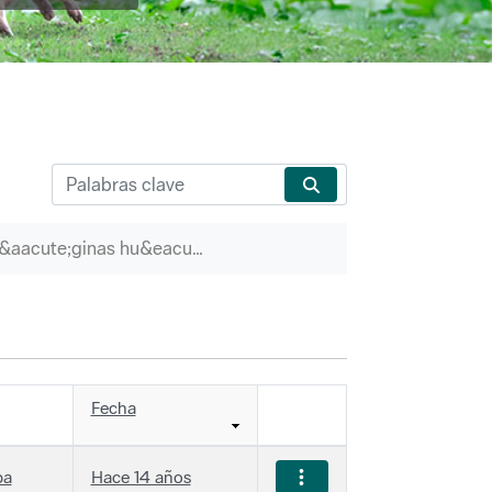
P&aacute;ginas hu&eacute;rfanas
Fecha
ba
Hace 14 años