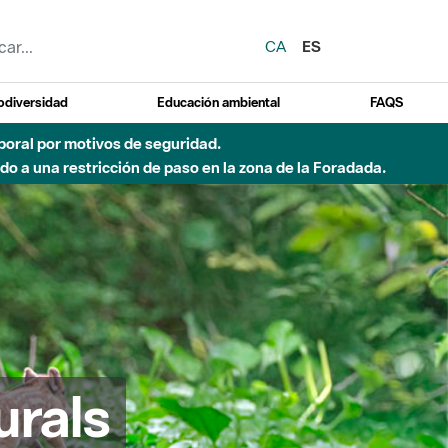
CA
ES
odiversidad
Educación ambiental
FAQS
emporal por motivos de seguridad.
o a una restricción de paso en la zona de la Foradada.
urals