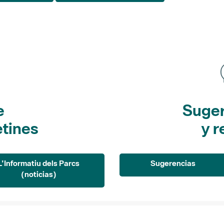
e
Suger
etines
y r
L'Informatiu dels Parcs
Sugerencias
(noticias)