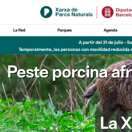
Saltar al contenido principal
La Red
Parques
Agenda
A partir del 31 de julio - 
Temporalmente, las personas con movilidad reducida no
Peste porcina af
La X