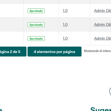
1.0
Admin Di
Aprobado
1.0
Admin Di
Aprobado
1.0
Admin Di
Aprobado
Mostrando el interva
ágina 2 de 5
4 elementos por página
e
Suger