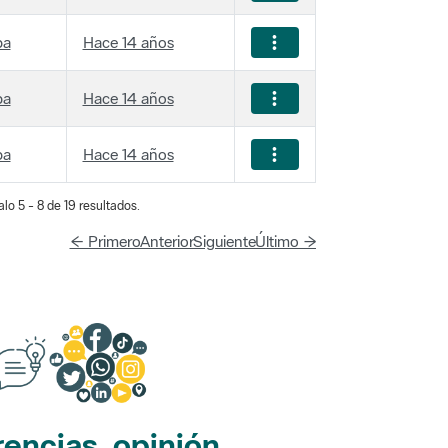
ba
Hace 14 años
ba
Hace 14 años
ba
Hace 14 años
lo 5 - 8 de 19 resultados.
← Primero
Anterior
Siguiente
Último →
encias, opinión