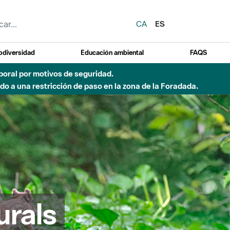
CA
ES
odiversidad
Educación ambiental
FAQS
emporal por motivos de seguridad.
o a una restricción de paso en la zona de la Foradada.
urals