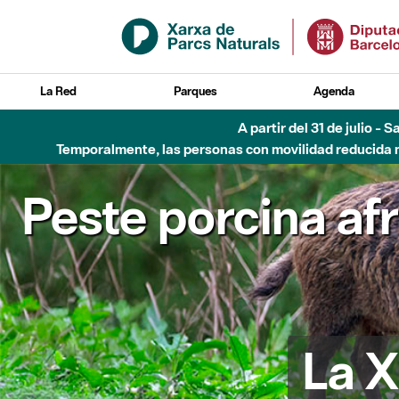
Saltar al contenido principal
La Red
Parques
Agenda
A partir del 31 de julio - 
Temporalmente, las personas con movilidad reducida no
Peste porcina af
La X