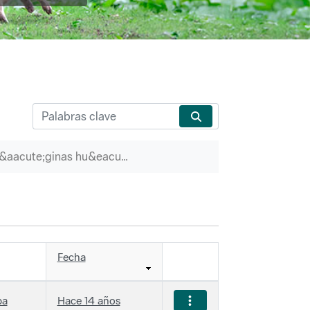
P&aacute;ginas hu&eacute;rfanas
Fecha
ba
Hace 14 años