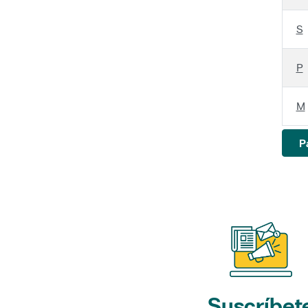
S
P
M
P
Suscríbet