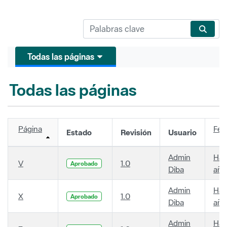
Todas las páginas
Todas las páginas
Página
Fec
Estado
Revisión
Usuario
Admin
Hac
V
1.0
Aprobado
Diba
año
Admin
Hac
X
1.0
Aprobado
Diba
año
Admin
Hac