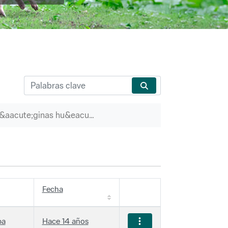
P&aacute;ginas hu&eacute;rfanas
Fecha
ba
Hace 14 años