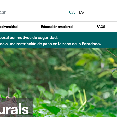
CA
ES
odiversidad
Educación ambiental
FAQS
emporal por motivos de seguridad.
o a una restricción de paso en la zona de la Foradada.
urals