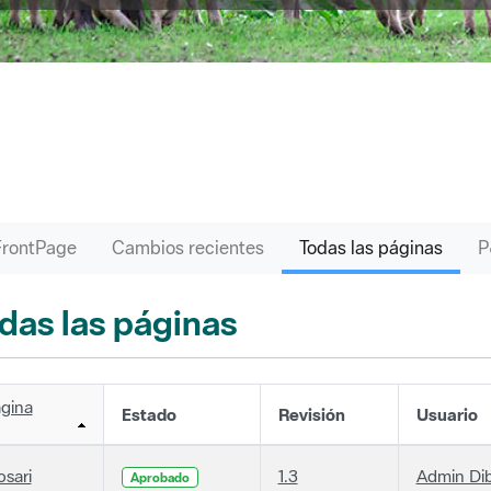
FrontPage
Cambios recientes
Todas las páginas
das las páginas
gina
Estado
Revisión
Usuario
osari
1.3
Admin Di
Aprobado