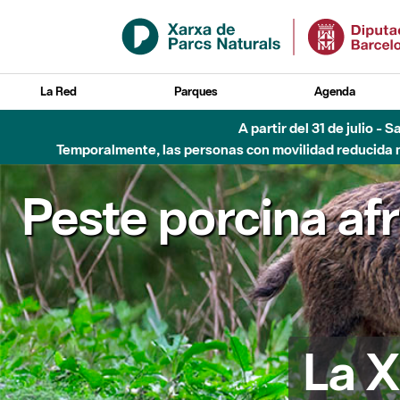
Saltar al contenido principal
La Red
Parques
Agenda
A partir del 31 de julio - 
Temporalmente, las personas con movilidad reducida no
Peste porcina af
La X