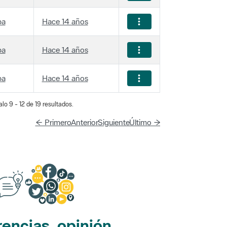
ba
Hace 14 años
ba
Hace 14 años
ba
Hace 14 años
lo 9 - 12 de 19 resultados.
← Primero
Anterior
Siguiente
Último →
encias, opinión