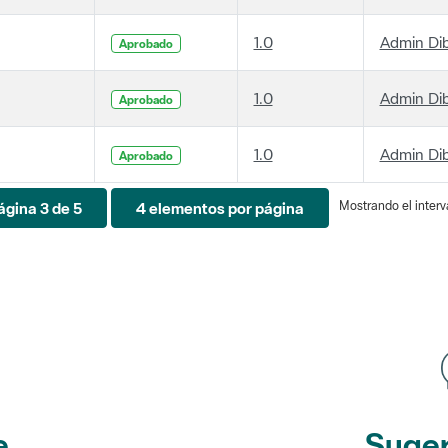
1.0
Admin Di
Aprobado
1.0
Admin Di
Aprobado
1.0
Admin Di
Aprobado
Mostrando el interva
ágina 3 de 5
4 elementos por página
e
Suger