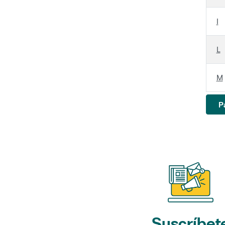
I
L
M
P
Suscríbet