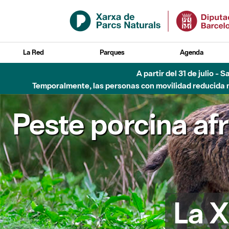
Saltar al contenido principal
La Red
Parques
Agenda
A partir del 31 de julio - 
Temporalmente, las personas con movilidad reducida no
Peste porcina af
La X