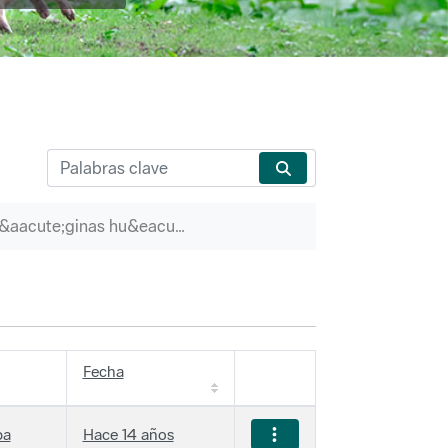
P&aacute;ginas hu&eacute;rfanas
Fecha
ba
Hace 14 años