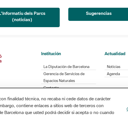
L'Informatiu dels Parcs
Sugerencias
(noticias)
Institución
Actualidad
La Diputación de Barcelona
Noticias
Gerencia de Servicios de
Agenda
Espacios Naturales
Contacto
con finalidad técnica, no recaba ni cede datos de carácter
embargo, contiene enlaces a sitios web de terceros con
n de Barcelona que usted podrá decidir si acepta o no cuando
Diputación de Barcelona. Edifici Llacuna, 1a planta
/ xarxaparcs@diba.cat