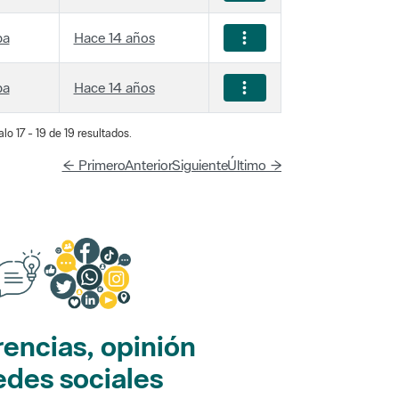
ba
Hace 14 años
ba
Hace 14 años
lo 17 - 19 de 19 resultados.
← Primero
Anterior
Siguiente
Último →
encias, opinión
edes sociales