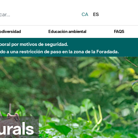
CA
ES
odiversidad
Educación ambiental
FAQS
emporal por motivos de seguridad.
o a una restricción de paso en la zona de la Foradada.
urals