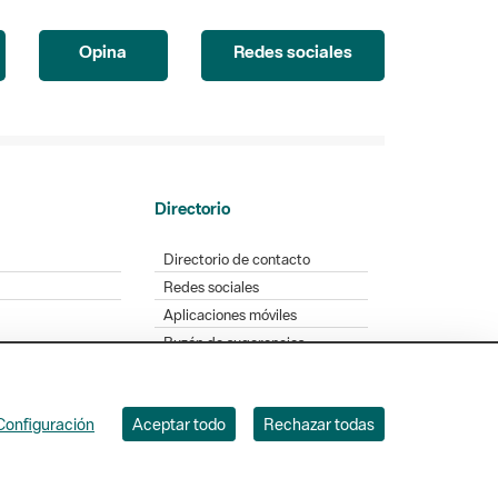
Opina
Redes sociales
Directorio
Directorio de contacto
Redes sociales
Aplicaciones móviles
Buzón de sugerencias
Opinión sobre los parques
Configuración
Aceptar todo
Rechazar todas
. Badajoz, 49. 08005 Barcelona. Tel. 934 022 428