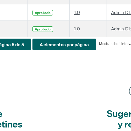
1.0
Admin Di
Aprobado
1.0
Admin Di
Aprobado
Mostrando el interva
ágina 5 de 5
4 elementos por página
e
Suger
etines
y r