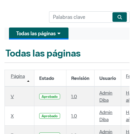
Todas las páginas
Todas las páginas
Página
Fec
Estado
Revisión
Usuario
Admin
Hac
V
1.0
Aprobado
Diba
año
Admin
Hac
X
1.0
Aprobado
Diba
año
Admin
Hac