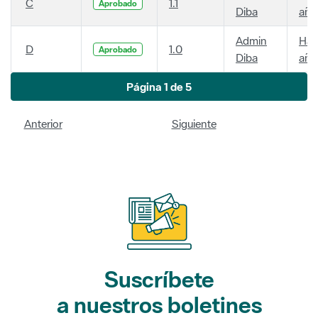
C
1.1
Aprobado
Diba
año
Admin
Hac
D
1.0
Aprobado
Diba
año
Página 1 de 5
Anterior
Siguiente
Suscríbete
a nuestros boletines