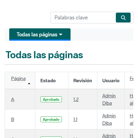
Todas las páginas
Todas las páginas
Página
Fec
Estado
Revisión
Usuario
Admin
Hac
A
1.2
Aprobado
Diba
año
Admin
Hac
B
1.1
Aprobado
Diba
año
Admin
Hac