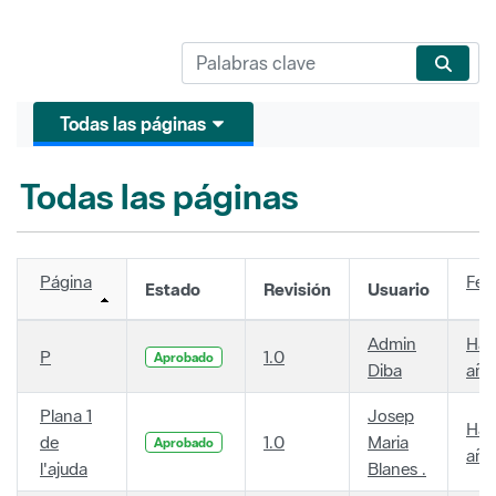
Todas las páginas
Todas las páginas
Página
Fec
Estado
Revisión
Usuario
Admin
Hac
P
1.0
Aprobado
Diba
año
Plana 1
Josep
Hac
de
1.0
Maria
Aprobado
año
l'ajuda
Blanes .