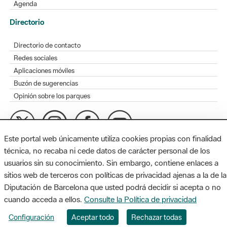
Agenda
Directorio
Directorio de contacto
Redes sociales
Aplicaciones móviles
Buzón de sugerencias
Opinión sobre los parques
Este portal web únicamente utiliza cookies propias con finalidad
MAPA WEB
AVISO LEGAL
ACCESIBILIDAD
técnica, no recaba ni cede datos de carácter personal de los
usuarios sin su conocimiento. Sin embargo, contiene enlaces a
Diputación de Barcelona. Edifici Llacuna, 1a planta. Badajoz, 49.
sitios web de terceros con políticas de privacidad ajenas a la de la
08005 Barcelona. Tel. 934 022 428 / xarxaparcs@diba.cat
Diputación de Barcelona que usted podrá decidir si acepta o no
cuando acceda a ellos.
Consulte la Política de privacidad
Configuración
Aceptar todo
Rechazar todas