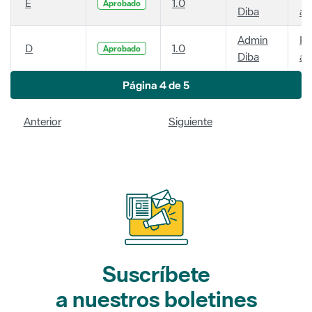
E
1.0
Aprobado
Diba
añ
Admin
Ha
D
1.0
Aprobado
Diba
añ
Página 4 de 5
Anterior
Siguiente
Suscríbete
a nuestros boletines