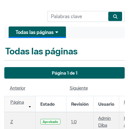
Todas las páginas
Todas las páginas
Página 1 de 1
Anterior
Siguiente
Página
Fe
Estado
Revisión
Usuario
Admin
Ha
Z
1.0
Aprobado
Diba
añ