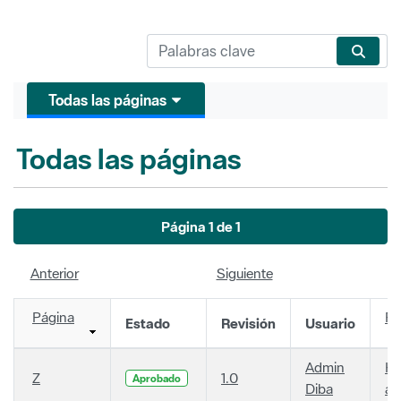
Todas las páginas
Todas las páginas
Página 1 de 1
Anterior
Siguiente
Página
Fe
Estado
Revisión
Usuario
Admin
Ha
Z
1.0
Aprobado
Diba
añ