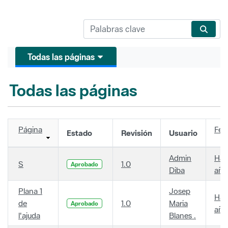
Todas las páginas
Todas las páginas
Página
Fec
Estado
Revisión
Usuario
Admin
Hac
S
1.0
Aprobado
Diba
año
Plana 1
Josep
Hac
de
1.0
Maria
Aprobado
año
l'ajuda
Blanes .