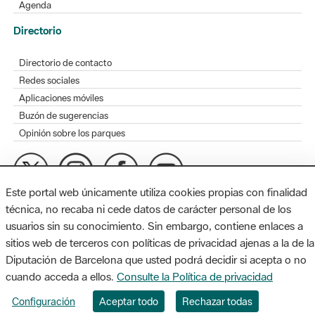
Agenda
Directorio
Directorio de contacto
Redes sociales
Aplicaciones móviles
Buzón de sugerencias
Opinión sobre los parques
Este portal web únicamente utiliza cookies propias con finalidad
MAPA WEB
AVISO LEGAL
ACCESIBILIDAD
técnica, no recaba ni cede datos de carácter personal de los
usuarios sin su conocimiento. Sin embargo, contiene enlaces a
Diputación de Barcelona. Edifici Llacuna, 1a planta. Badajoz, 49.
sitios web de terceros con políticas de privacidad ajenas a la de la
08005 Barcelona. Tel. 934 022 428 / xarxaparcs@diba.cat
Diputación de Barcelona que usted podrá decidir si acepta o no
cuando acceda a ellos.
Consulte la Política de privacidad
Configuración
Aceptar todo
Rechazar todas