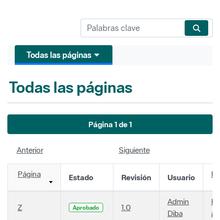
Todas las páginas
Todas las páginas
Página 1 de 1
Anterior
Siguiente
Página
Fe
Estado
Revisión
Usuario
Admin
Ha
Z
1.0
Aprobado
Diba
añ