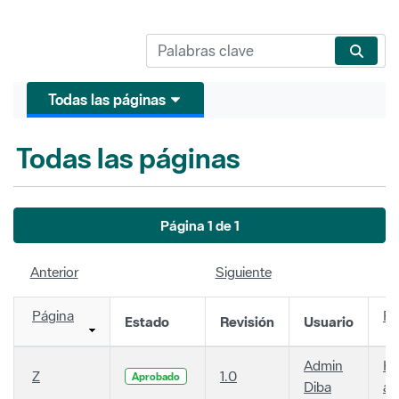
Todas las páginas
Todas las páginas
Página 1 de 1
Anterior
Siguiente
Página
Fe
Estado
Revisión
Usuario
Admin
Ha
Z
1.0
Aprobado
Diba
añ