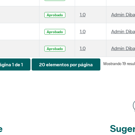
1.0
Admin Diba
Aprobado
1.0
Admin Diba
Aprobado
1.0
Admin Diba
Aprobado
Mostrando 19 resul
ágina 1 de 1
20 elementos por página
e
Suger
etines
y r