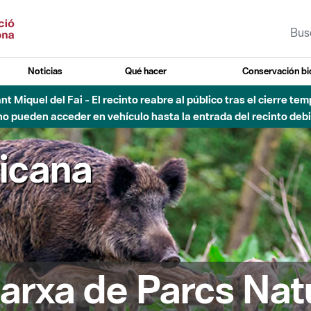
Noticias
Qué hacer
Conservación bi
 - Afectaciones en el cauce del Parque Fluvial del Besòs debido
ricana
arxa de Parcs Nat