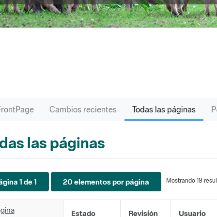
FrontPage
Cambios recientes
Todas las páginas
das las páginas
Mostrando 19 resul
ágina 1 de 1
20 elementos por página
gina
Estado
Revisión
Usuario