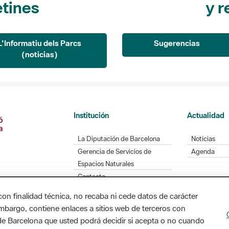
L'Informatiu dels Parcs
Sugerencias
(noticias)
Institución
Actualidad
La Diputación de Barcelona
Noticias
Gerencia de Servicios de
Agenda
Espacios Naturales
Contacto
con finalidad técnica, no recaba ni cede datos de carácter
embargo, contiene enlaces a sitios web de terceros con
Diputación de Barcelona. Edifici Llacuna, 1a planta
n de Barcelona que usted podrá decidir si acepta o no cuando
/ xarxaparcs@diba.cat