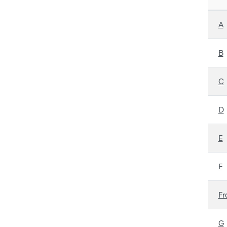
A
B
C
D
E
F
Fr
G