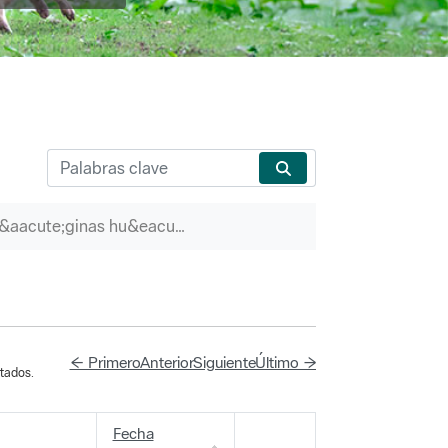
P&aacute;ginas hu&eacute;rfanas
← Primero
Anterior
Siguiente
Último →
tados.
Fecha