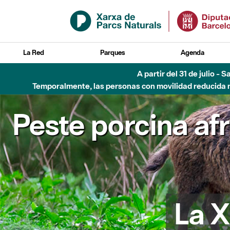
Saltar al contenido principal
La Red
Parques
Agenda
Hasta diciembre de 2026 - Parque Fluvial Besós
Peste porcina af
La X