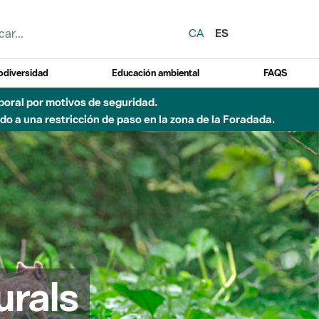
CA
ES
odiversidad
Educación ambiental
FAQS
 a obras de construcción de una pasarela sobre el río
urals