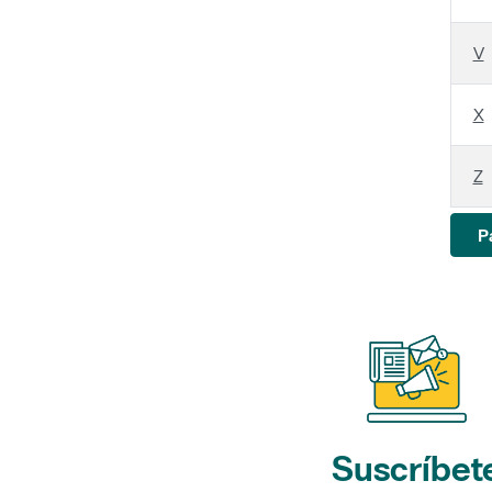
V
X
Z
P
Suscríbet
a nuestros bol