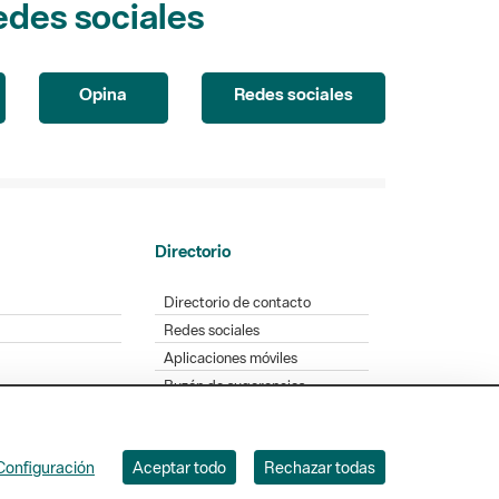
Opina
Redes sociales
Directorio
Directorio de contacto
Redes sociales
Aplicaciones móviles
Buzón de sugerencias
Opinión sobre los parques
Configuración
Aceptar todo
Rechazar todas
. Badajoz, 49. 08005 Barcelona. Tel. 934 022 428