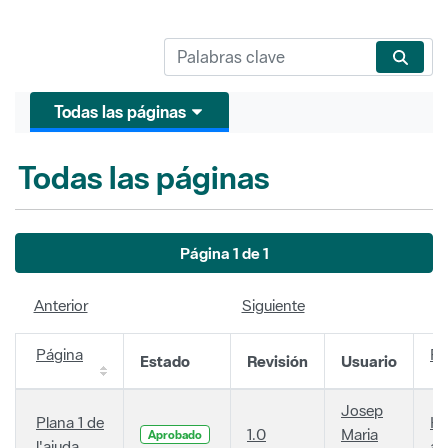
Todas las páginas
Todas las páginas
Página 1 de 1
Anterior
Siguiente
Página
Fe
Estado
Revisión
Usuario
Josep
Plana 1 de
Ha
1.0
Maria
Aprobado
l'ajuda
añ