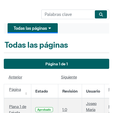
Todas las páginas
Todas las páginas
Página 1 de 1
Anterior
Siguiente
Página
Fe
Estado
Revisión
Usuario
Josep
Plana 1 de
Ha
1.0
Maria
Aprobado
l'ajuda
añ