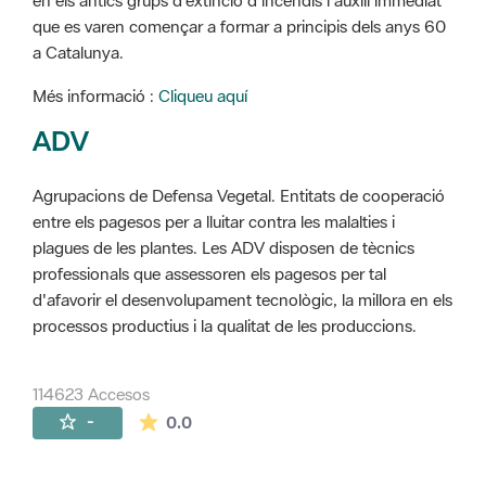
en els antics grups d'extinció d'incendis i auxili immediat
que es varen començar a formar a principis dels anys 60
a Catalunya.
Més informació :
Cliqueu aquí
ADV
Agrupacions de Defensa Vegetal. Entitats de cooperació
entre els pagesos per a lluitar contra les malalties i
plagues de les plantes. Les ADV disposen de tècnics
professionals que assessoren els pagesos per tal
d'afavorir el desenvolupament tecnològic, la millora en els
processos productius i la qualitat de les produccions.
114623 Accesos
La valoración media es de 0 estrellas de 
-
0.0