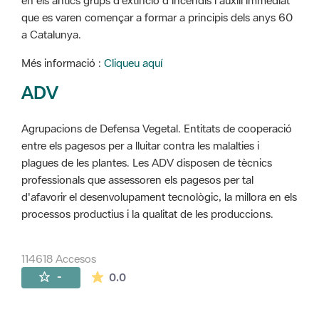
en els antics grups d'extinció d'incendis i auxili immediat
que es varen començar a formar a principis dels anys 60
a Catalunya.
Més informació :
Cliqueu aquí
ADV
Agrupacions de Defensa Vegetal. Entitats de cooperació
entre els pagesos per a lluitar contra les malalties i
plagues de les plantes. Les ADV disposen de tècnics
professionals que assessoren els pagesos per tal
d'afavorir el desenvolupament tecnològic, la millora en els
processos productius i la qualitat de les produccions.
114618 Accesos
La valoración media es de 0 estrellas de 
-
0.0