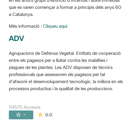
en els antics grups d'extinció d'incendis i auxili immediat
que es varen començar a formar a principis dels anys 60
a Catalunya.
Més informació :
Cliqueu aquí
ADV
Agrupacions de Defensa Vegetal. Entitats de cooperació
entre els pagesos per a lluitar contra les malalties i
plagues de les plantes. Les ADV disposen de tècnics
professionals que assessoren els pagesos per tal
d'afavorir el desenvolupament tecnològic, la millora en els
processos productius i la qualitat de les produccions.
114575 Accesos
La valoración media es de 0 estrellas de 
-
0.0