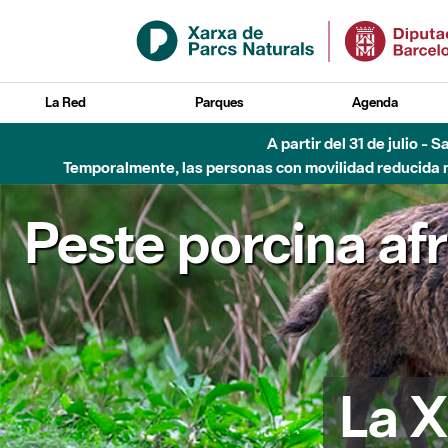
Saltar al contenido principal
La Red
Parques
Agenda
A partir del 31 de julio - 
Temporalmente, las personas con movilidad reducida no
Peste porcina af
La X