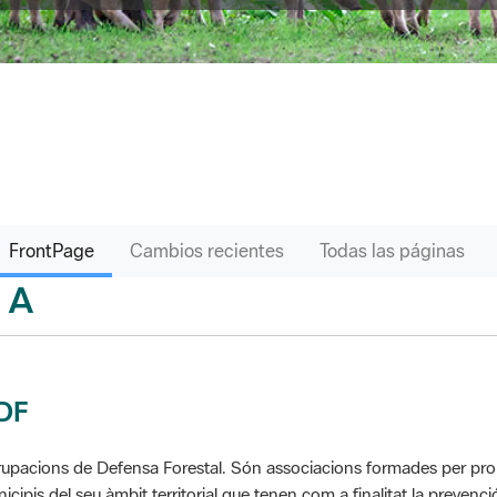
FrontPage
Cambios recientes
Todas las páginas
A
sari
DF
upacions de Defensa Forestal. Són associacions formades per propie
icipis del seu àmbit territorial que tenen com a finalitat la prevenció 