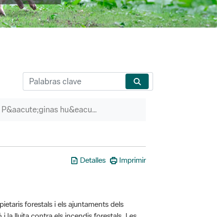
P&aacute;ginas hu&eacute;rfanas
Detalles
Imprimir
taris forestals i els ajuntaments dels
i la lluita contra els incendis forestals. Les