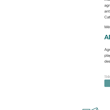
agr
ant
Cat
Més
A
Agr
pla
des
11