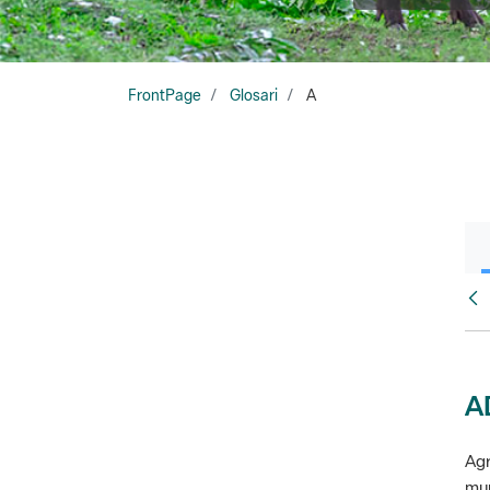
FrontPage
Glosari
A
Glo
A
Agr
mun