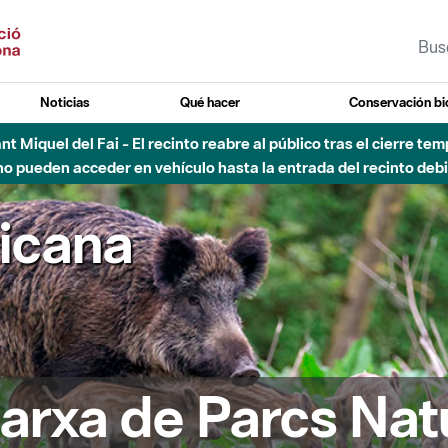
Noticias
Qué hacer
Conservación bi
Sant Miquel del Fai - El recinto reabre al público tras el cierre t
 pueden acceder en vehículo hasta la entrada del recinto debid
ricana
arxa de Parcs Nat