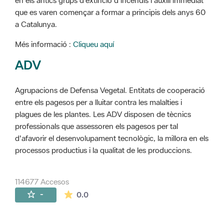
en els antics grups d'extinció d'incendis i auxili immediat
que es varen començar a formar a principis dels anys 60
a Catalunya.
Més informació :
Cliqueu aquí
ADV
Agrupacions de Defensa Vegetal. Entitats de cooperació
entre els pagesos per a lluitar contra les malalties i
plagues de les plantes. Les ADV disposen de tècnics
professionals que assessoren els pagesos per tal
d'afavorir el desenvolupament tecnològic, la millora en els
processos productius i la qualitat de les produccions.
114677 Accesos
La valoración media es de 0 estrellas de 
-
0.0