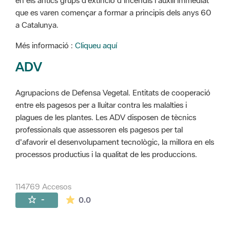
en els antics grups d'extinció d'incendis i auxili immediat
que es varen començar a formar a principis dels anys 60
a Catalunya.
Més informació :
Cliqueu aquí
ADV
Agrupacions de Defensa Vegetal. Entitats de cooperació
entre els pagesos per a lluitar contra les malalties i
plagues de les plantes. Les ADV disposen de tècnics
professionals que assessoren els pagesos per tal
d'afavorir el desenvolupament tecnològic, la millora en els
processos productius i la qualitat de les produccions.
114769 Accesos
La valoración media es de 0 estrellas de 
-
0.0