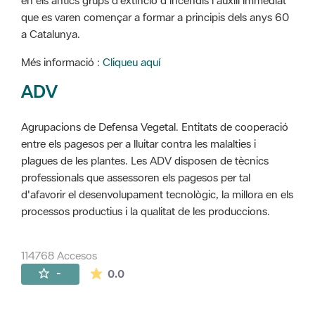
en els antics grups d'extinció d'incendis i auxili immediat
que es varen començar a formar a principis dels anys 60
a Catalunya.
Més informació :
Cliqueu aquí
ADV
Agrupacions de Defensa Vegetal. Entitats de cooperació
entre els pagesos per a lluitar contra les malalties i
plagues de les plantes. Les ADV disposen de tècnics
professionals que assessoren els pagesos per tal
d'afavorir el desenvolupament tecnològic, la millora en els
processos productius i la qualitat de les produccions.
114768 Accesos
La valoración media es de 0 estrellas de 
-
0.0